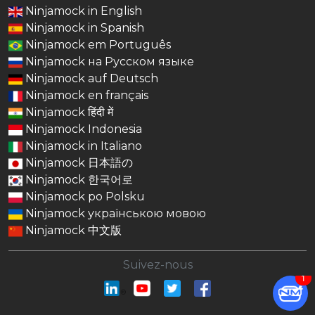
Ninjamock in English
Ninjamock in Spanish
Ninjamock em Português
Ninjamock на Русском языке
Ninjamock auf Deutsch
Ninjamock en français
Ninjamock हिंदी में
Ninjamock Indonesia
Ninjamock in Italiano
Ninjamock 日本語の
Ninjamock 한국어로
Ninjamock po Polsku
Ninjamock українською мовою
Ninjamock 中文版
Suivez-nous