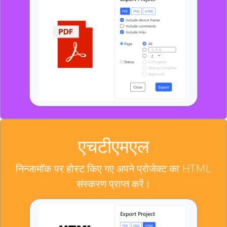
एचटीएमएल
निन्जामॉक पर होस्ट किए गए अपने प्रोजेक्ट का HTML
संस्करण प्राप्त करें।