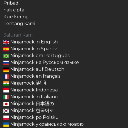
Pribadi
hak cipta
Kue kering
Tentang kami
Saluran Kami
Ninjamock in English
Ninjamock in Spanish
Ninjamock em Português
Ninjamock на Русском языке
Ninjamock auf Deutsch
Ninjamock en français
Ninjamock हिंदी में
Ninjamock Indonesia
Ninjamock in Italiano
Ninjamock 日本語の
Ninjamock 한국어로
Ninjamock po Polsku
Ninjamock українською мовою