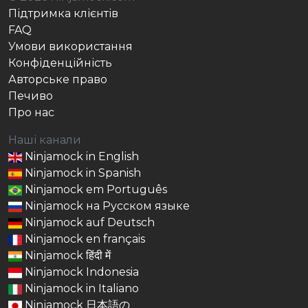
Підтримка клієнтів
FAQ
Умови використання
Конфіденційність
Авторське право
Печиво
Про нас
Наші канали
Ninjamock in English
Ninjamock in Spanish
Ninjamock em Português
Ninjamock на Русском языке
Ninjamock auf Deutsch
Ninjamock en français
Ninjamock हिंदी में
Ninjamock Indonesia
Ninjamock in Italiano
Ninjamock 日本語の