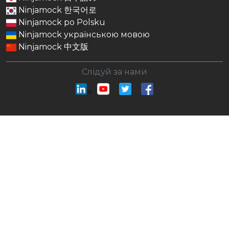
Ninjamock 한국어로
Ninjamock po Polsku
Ninjamock українською мовою
Ninjamock 中文版
Слідуй за нами