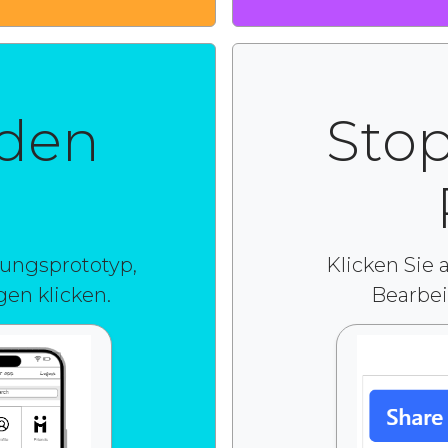
 den
Sto
ungsprototyp,
Klicken Sie 
en klicken.
Bearbe