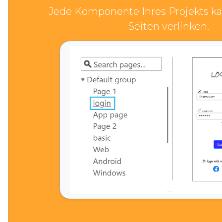
Jede Komponente Ihres Projekts ka
Seiten verlinken.