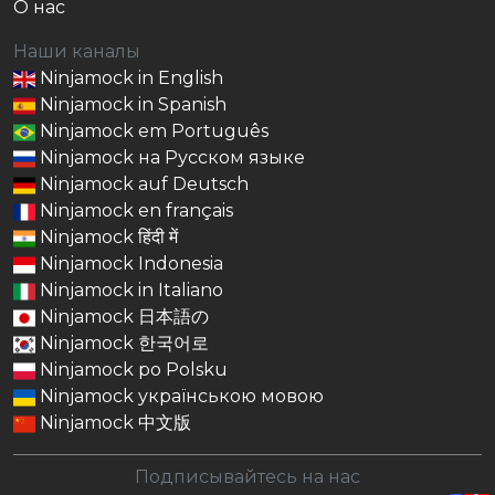
О нас
Наши каналы
Ninjamock in English
Ninjamock in Spanish
Ninjamock em Português
Ninjamock на Русском языке
Ninjamock auf Deutsch
Ninjamock en français
Ninjamock हिंदी में
Ninjamock Indonesia
Ninjamock in Italiano
Ninjamock 日本語の
Ninjamock 한국어로
Ninjamock po Polsku
Ninjamock українською мовою
Ninjamock 中文版
Подписывайтесь на нас