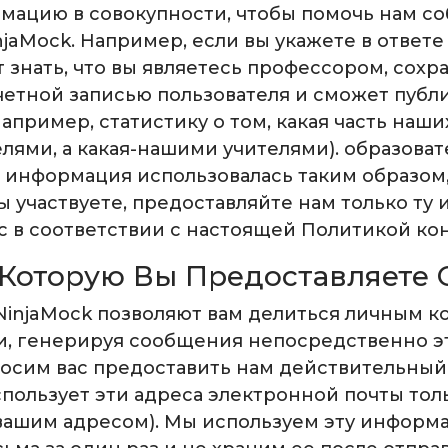
ацию в совокупности, чтобы помочь нам со
jaMock. Например, если вы укажете в ответе 
 знать, что вы являетесь профессором, сохр
етной записью пользователя и сможет публи
апример, статистику о том, какая часть наш
лями, а какая-нашими учителями). образоват
а информация использовалась таким образом, 
вы участвуете, предоставляйте нам только т
ас в соответствии с настоящей Политикой к
Которую Вы Предоставляете 
injaMock позволяют вам делиться личным к
ми, генерируя сообщения непосредственно э
росим вас предоставить нам действительный
использует эти адреса электронной почты то
вашим адресом). Мы используем эту информ