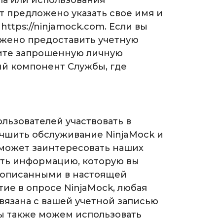
па или использования
т предложено указать свое имя и
ttps://ninjamock.com. Если вы
ложено предоставить учетную
вите запрошенную личную
ый компонент Службы, где
льзователей участвовать в
учшить обслуживание NinjaMock и
может заинтересовать наших
ать информацию, которую вы
, описанными в настоящей
ие в опросе NinjaMock, любая
вязана с вашей учетной записью
ы также можем использовать