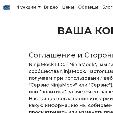
Функции
Видео
Цены
Образцы
Блог
ВАША КО
Соглашение и Сторо
NinjaMock LLC. ("NinjaMock"," м
сообщества NinjaMock. Настоящ
получаем при использовании веб
"Сервис NinjaMock" или "Сервис
или "политика") является соглаше
Настоящее соглашение информируе
какую информацию мы собираем о
просматривать или изменять пр