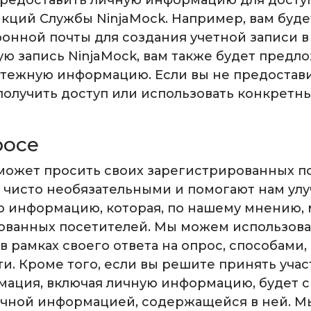
предоставить личную информацию для досту
кций Службы NinjaMock. Например, вам буде
нной почты для создания учетной записи в h
ую запись NinjaMock, вам также будет пред
латежную информацию. Если вы не предоста
олучить доступ или использовать конкретн
росе
может просить своих зарегистрированных по
я чисто необязательными и помогают нам ул
ю информацию, которая, по нашему мнению, 
рованных посетителей. Мы можем использов
в рамках своего ответа на опрос, способами
. Кроме того, если вы решите принять участ
ация, включая личную информацию, будет с
ичной информацией, содержащейся в ней. М