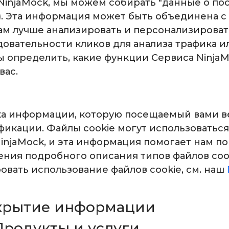
NinjaMock, мы можем собирать "данные о по
Д.). Эта информация может быть объединена 
нам лучше анализировать и персонализиров
довательности кликов для анализа трафика и
ы определить, какие функции Сервиса Ninja
вас.
чка информации, которую посещаемый вами в
икации. Файлы cookie могут использоватьс
NinjaMock, и эта информация помогает нам п
ения подробного описания типов файлов cook
овать использование файлов cookie, см. наш
скрытие информации
Продукты и услуги