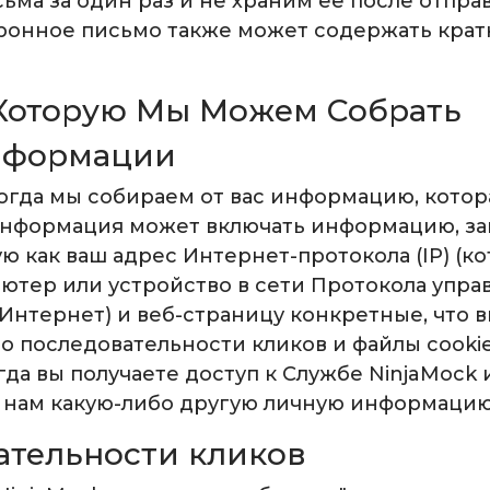
ьма за один раз и не храним ее после отпра
тронное письмо также может содержать кра
Которую Мы Можем Собрать
нформации
когда мы собираем от вас информацию, кото
 информация может включать информацию, з
ую как ваш адрес Интернет-протокола (IP) (к
тер или устройство в сети Протокола упра
ак Интернет) и веб-страницу конкретные, что 
 последовательности кликов и файлы cookie
огда вы получаете доступ к Службе NinjaMock
вы нам какую-либо другую личную информацию
ательности кликов