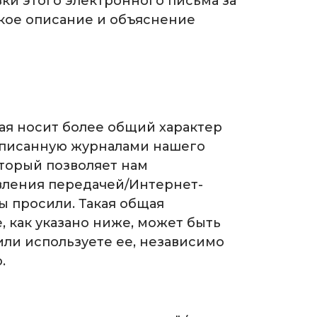
вки этого электронного письма за
ткое описание и объяснение
рая носит более общий характер
аписанную журналами нашего
оторый позволяет нам
вления передачей/Интернет-
вы просили. Такая общая
, как указано ниже, может быть
 или используете ее, независимо
.