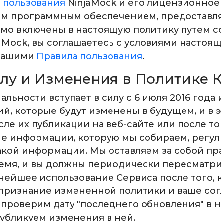
 пользования
NinjaMock и его лицензионное
бым программным обеспечением, предоставля
ямо включены в настоящую политику путем с
jaMock, вы соглашаетесь с условиями настоя
 нашими
Правила пользования
.
илу и Изменения в Политике
ности вступает в силу с 6 июля 2016 года и 
, которые будут изменены в будущем, и в э
сле их публикации на веб-сайте или после то
е информации, которую мы собираем, регул
кой информации. Мы оставляем за собой пра
емя, и вы должны периодически пересматрив
ейшее использование Сервиса после того, 
 признание измененной политики и ваше сог
проверим дату "последнего обновления" в 
убликуем изменения в ней.