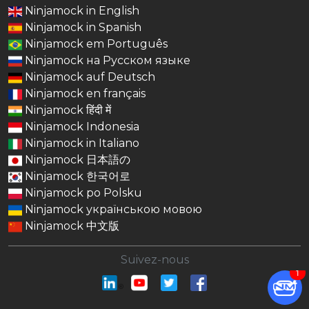
Ninjamock in English
Ninjamock in Spanish
Ninjamock em Português
Ninjamock на Русском языке
Ninjamock auf Deutsch
Ninjamock en français
Ninjamock हिंदी में
Ninjamock Indonesia
Ninjamock in Italiano
Ninjamock 日本語の
Ninjamock 한국어로
Ninjamock po Polsku
Ninjamock українською мовою
Ninjamock 中文版
Suivez-nous