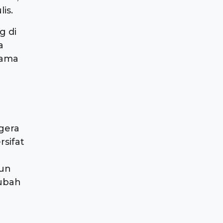
is.
g di
a
ama
egera
rsifat
gun
iubah