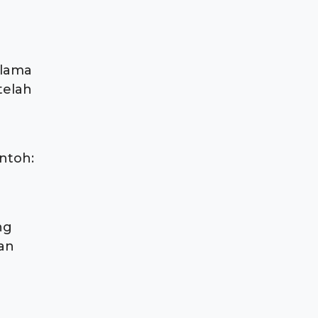
 lama
telah
ntoh:
ng
an