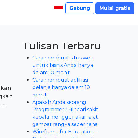
Gabung
Mulai gratis
Tulisan Terbaru
Cara membuat situs web
untuk bisnis Anda hanya
dalam 10 menit
Cara membuat aplikasi
belanja hanya dalam 10
ukan
menit!
ngkan
Apakah Anda seorang
lum
Programmer? Hindari sakit
kepala menggunakan alat
gambar rangka sederhana
Wireframe for Education –