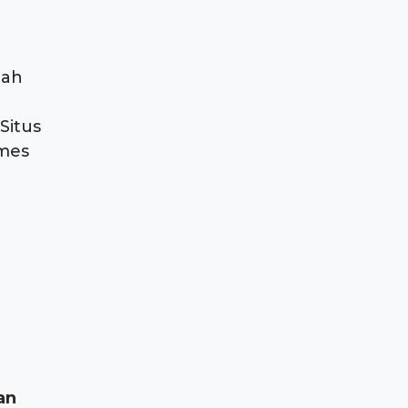
lah
Situs
ames
an