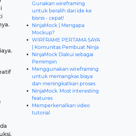
n
Gunakan wireframing
i
untuk beralih dari ide ke
i
bisnis - cepat!
nya.
NinjaMock | Mengapa
Mockup?
WIRFRAME PERTAMA SAYA
| Komunitas Pembuat Ninja
aya.
NinjaMock Diakui sebagai
Pemimpin
Menggunakan wireframing
atif
untuk memangkas biaya
dan meningkatkan proses
NinjaMock. Most interesting
features
a
Memperkenalkan video
tutorial
ada
ksi,