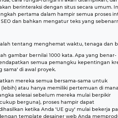
da, cara fungsi-fungsi ini akan ditampilkan, da
an berinteraksi dengan situs secara umum. In
 Langkah pertama dalam hampir semua proses int
UE, SEO dan bahkan mengatur teks yang sebenar
adalah tentang menghemat waktu, tenaga dan bi
ah gambar bernilai 1000 kata. Apa yang benar-
 mendapatkan semua pemangku kepentingan kre
 sama' di awal proyek.
patkan mereka semua bersama-sama untuk
(lebih) atau hanya memiliki pertemuan di man
ngka selesai sebelum mereka mulai berpikir
h cukup berguna), proses hampir dapat
ihasilkan ketika Anda 'UE guy' mulai bekerja p
i dengan template desainer web Anda memprodu