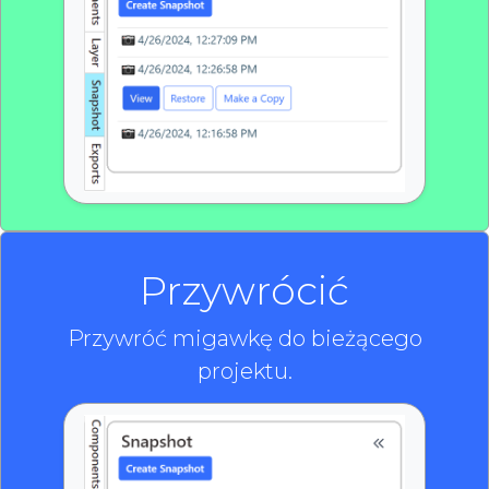
Przywrócić
Przywróć migawkę do bieżącego
projektu.