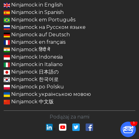
Ninjamock in English
Ninjamock in Spanish
Ninjamock em Português
Ninjamock на Русском языке
Ninjamock auf Deutsch
Ninjamock en français
Ninjamock हिंदी में
Ninjamock Indonesia
Ninjamock in Italiano
Ninjamock 日本語の
Ninjamock 한국어로
Ninjamock po Polsku
Ninjamock українською мовою
Ninjamock 中文版
Podążaj za nami