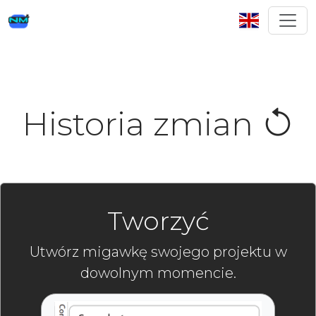
Historia zmian
Tworzyć
Utwórz migawkę swojego projektu w
dowolnym momencie.