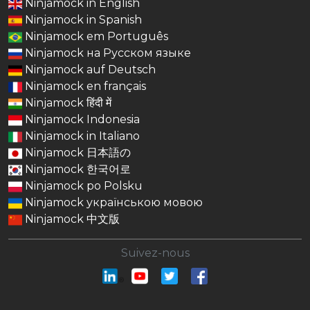
Ninjamock in English
Ninjamock in Spanish
Ninjamock em Português
Ninjamock на Русском языке
Ninjamock auf Deutsch
Ninjamock en français
Ninjamock हिंदी में
Ninjamock Indonesia
Ninjamock in Italiano
Ninjamock 日本語の
Ninjamock 한국어로
Ninjamock po Polsku
Ninjamock українською мовою
Ninjamock 中文版
Suivez-nous