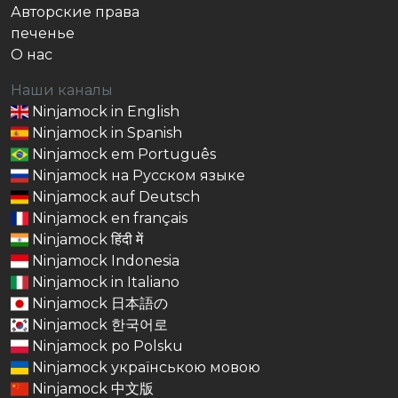
Авторские права
печенье
О нас
Наши каналы
Ninjamock in English
Ninjamock in Spanish
Ninjamock em Português
Ninjamock на Русском языке
Ninjamock auf Deutsch
Ninjamock en français
Ninjamock हिंदी में
Ninjamock Indonesia
Ninjamock in Italiano
Ninjamock 日本語の
Ninjamock 한국어로
Ninjamock po Polsku
Ninjamock українською мовою
Ninjamock 中文版